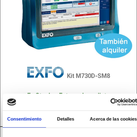
Kit M730D-SM8
En Stock ~ Entrega Inmediata
VER INFO COMPLETA
Consentimiento
Detalles
Acerca de las cookies