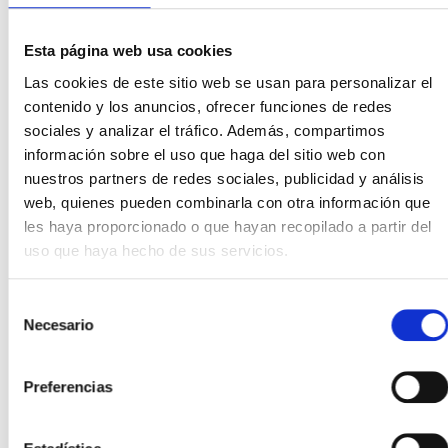
Email (Obligatorio)
Esta página web usa cookies
Las cookies de este sitio web se usan para personalizar el
contenido y los anuncios, ofrecer funciones de redes
sociales y analizar el tráfico. Además, compartimos
información sobre el uso que haga del sitio web con
Teléfono (Obligatorio)
nuestros partners de redes sociales, publicidad y análisis
web, quienes pueden combinarla con otra información que
les haya proporcionado o que hayan recopilado a partir del
uso que haya hecho de sus servicios.
Localidad (Obligatorio)
Selección
Necesario
de
consentimiento
Modelo que te interesa
(opcional)
Preferencias