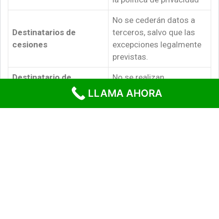
No se cederán datos a
Destinatarios de
terceros, salvo que las
cesiones
excepciones legalmente
previstas.
Destinatario de
No se realizan
transferencia
transferencias
LLAMA AHORA
internacional
internacionales
A retirar su
consentimiento en
cualquier momento a
oponerse al tratamiento,
Derechos de los
a acceder, rectificar y
interesados
suprimir los datos, así
como otros derechos,
como se explica en la