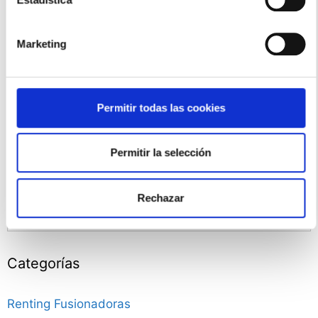
SIMILAR DOWNLOADS
¡No se ha encontrado ninguna descarga
Marketing
relacionada!
Permitir todas las cookies
eva
Updated 25 febrero, 2019
Permitir la selección
Rechazar
Buscar:
Categorías
Renting Fusionadoras