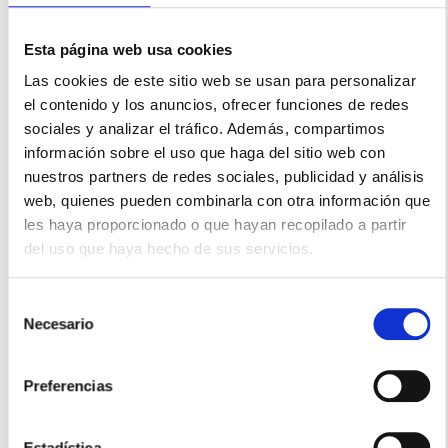
Esta página web usa cookies
Las cookies de este sitio web se usan para personalizar
el contenido y los anuncios, ofrecer funciones de redes
sociales y analizar el tráfico. Además, compartimos
Descargar
288
Tamaño del archivo
1.20 MB
Recuento de archivos
1
información sobre el uso que haga del sitio web con
Fecha de creación
4 febrero, 2019
nuestros partners de redes sociales, publicidad y análisis
Última actualización
25 febrero, 2019
web, quienes pueden combinarla con otra información que
les haya proporcionado o que hayan recopilado a partir
del uso que haya hecho de sus servicios.
Descargar
Selección
Necesario
de
DESCRIPCIÓN
consentimiento
Cortadora FC-5S de Sumitomo
Preferencias
Estadística