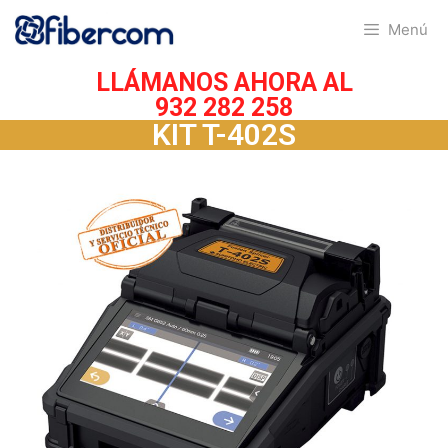
Menú
LLÁMANOS AHORA AL
932 282 258
KIT T-402S