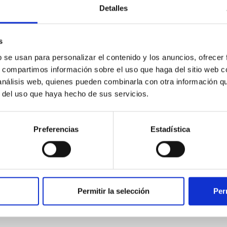
Detalles
s
MÁNDANOS UN E
b se usan para personalizar el contenido y los anuncios, ofrecer
s, compartimos información sobre el uso que haga del sitio web 
renting@fiber
 análisis web, quienes pueden combinarla con otra información q
r del uso que haya hecho de sus servicios.
TE LLAMAMOS
Preferencias
Estadística
Permitir la selección
Per