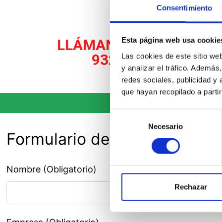
Consentimiento
LLÁMANOS AHORA AL
Esta página web usa cookie
932 282 258
Las cookies de este sitio we
y analizar el tráfico. Ademá
redes sociales, publicidad y
que hayan recopilado a parti
Selección
Necesario
de
Formulario de contacto
consentimiento
Nombre (Obligatorio)
Rechazar