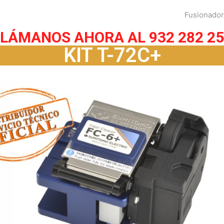
Fusionado
LLÁMANOS AHORA AL 932 282 25
KIT T-72C+