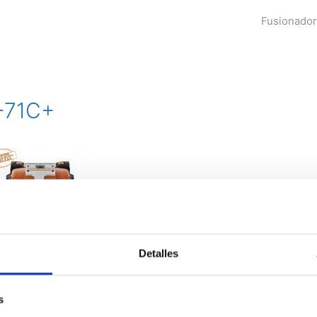
Fusionado
T-71C+
Detalles
s